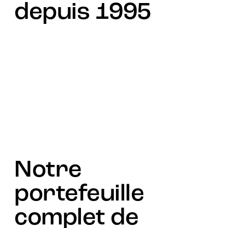
depuis 1995
Depuis trois décennies, BMB est à la pointe des
technologies de l'information et de la communication
numériques, accompagnant plus de 3 000 clients de
premier plan dans tous les secteurs. En tant
qu'intégrateur de systèmes mondial de confiance,
innovateur et conseiller stratégique, nous collaborons
avec des partenaires technologiques de premier rang
pour stimuler l'innovation et accélérer la transformation
numérique.
Notre
portefeuille
complet de