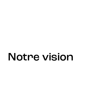
Fournir des solutions technologiques complètes et
innovantes à des organisations à travers le monde,
pour les aider à réduire les interruptions, optimiser
leurs investissements et accélérer leur transformation
numérique.
Notre vision
Être un leader mondial de l’innovation technologique,
reconnu pour transformer les entreprises grâce à des
solutions à haute valeur ajoutée et en plaçant le client
au centre de sa stratégie.