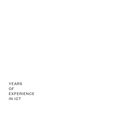
0+
0
0
YEARS
OF
EXPERIENCE
IN ICT
0
0