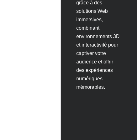
réalité
grâce à des
virtuelle,
solutions Web
des
immersives,
ordinateurs
combinant
ou des
environnements 3D
appareils
et interactivité pour
mobiles.
captiver votre
audience et offrir
des expériences
numériques
mémorables.