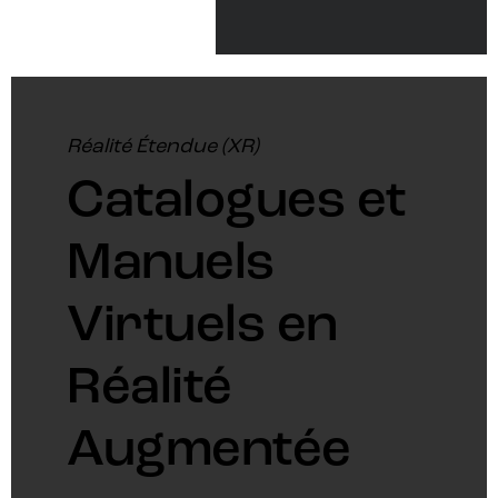
Réalité Étendue (XR)
Catalogues et
Manuels
Virtuels en
Réalité
Augmentée