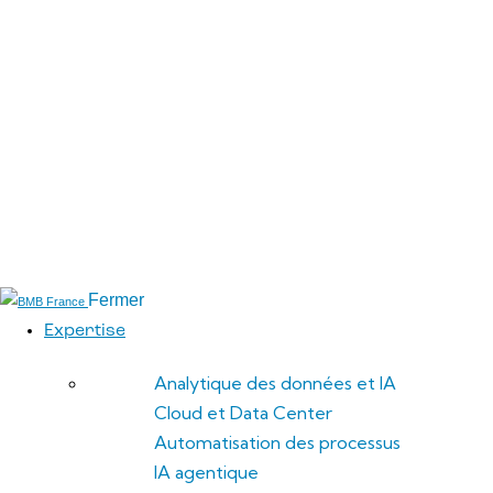
nous vous aidons à exploiter le potentiel de la XR en
vous proposant des solutions innovantes, adaptées à
vos besoins, pour améliorer l’expérience client,
optimiser les opérations ou révolutionner la formation
et la collaboration.
Donnez vie à votre vision grâce à notre technologie
XR de pointe !
Fermer
Expertise
Analytique des données et IA
Cloud et Data Center
Automatisation des processus
IA agentique