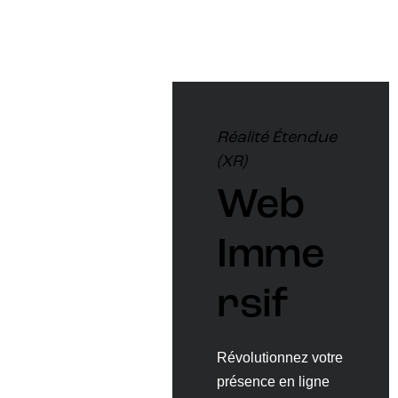
offrant un
environnem
ent
interactif et
immersif
Réalité Étendue
pour
(XR)
découvrir et
interagir
Web
avec vos
offres, à
Imme
tout
moment et
rsif
en tout lieu
— que ce
soit via des
Révolutionnez votre
casques de
présence en ligne