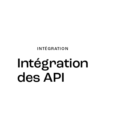
informations stratégiques.
INTÉGRATION
Intégration
des API
Connectez vos systèmes et applications de
manière transparente grâce à nos solutions
d’intégration API robustes, permettant un
échange de données efficace et une agilité
accrue de votre entreprise.