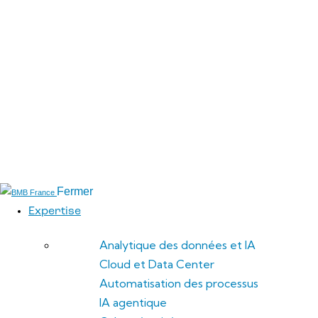
un monde de plus en plus numérique.
Nous intégrons des solutions sur mesure en
intelligence artificielle, plateformes de données,
centres de données et infrastructures de connectivité
pour améliorer l’efficacité et favoriser l’innovation au
sein de votre organisation — afin de préparer votre
entreprise aux défis futurs
Fermer
Expertise
Analytique des données et IA
Cloud et Data Center
Automatisation des processus
IA agentique