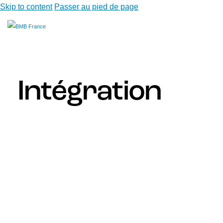
Skip to content
Passer au pied de page
Intégration
La convergence de l’intelligence artificielle, des
plateformes de données, des centres de données et
des solutions de connectivité façonne l’avenir des
opérations commerciales. Les organisations qui
parviennent à intégrer efficacement ces éléments
renforcent leur agilité, leur sécurité et leur capacité
d’innovation, favorisant une croissance durable dans