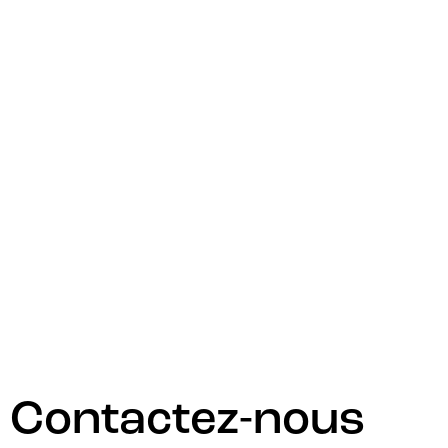
Notre expertise garantit une communication et
un flux de données efficaces entre les
plateformes, permettant à votre entreprise
d’atteindre ses objectifs facilitant l’atteinte de
vos objectifs avec efficacité.
Contactez-nous