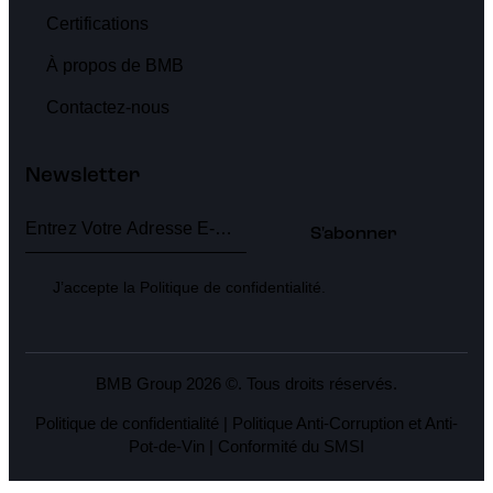
Certifications
À propos de BMB
Contactez-nous
Newsletter
S'abonner
J’accepte la
Politique de confidentialité
.
BMB Group 2026 ©. Tous droits réservés.
Politique de confidentialité
|
Politique Anti-Corruption et Anti-
Pot-de-Vin
|
Conformité du SMSI